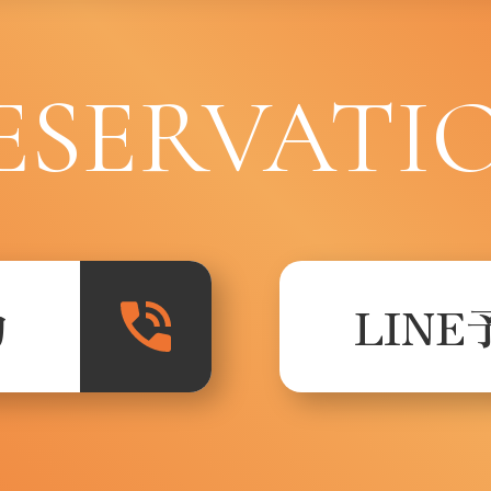
ESERVATI
約
LINE