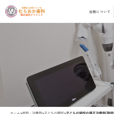
当院について
ホーム
>
症例・治療例
>
子どもの開咬
>
子どもの開咬の矯正治療例(期間