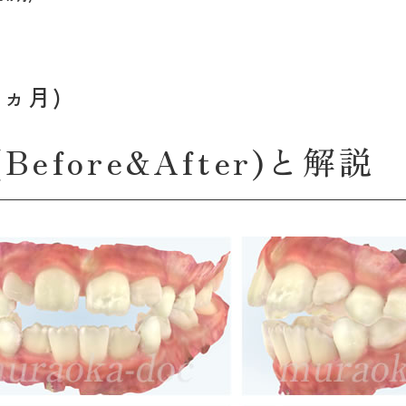
ヵ月)
fore&After)と解説