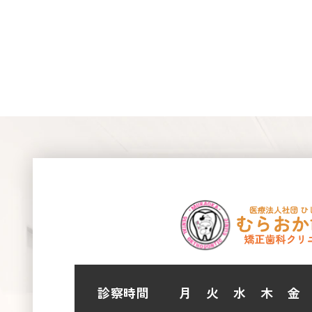
診察時間
月
火
水
木
金