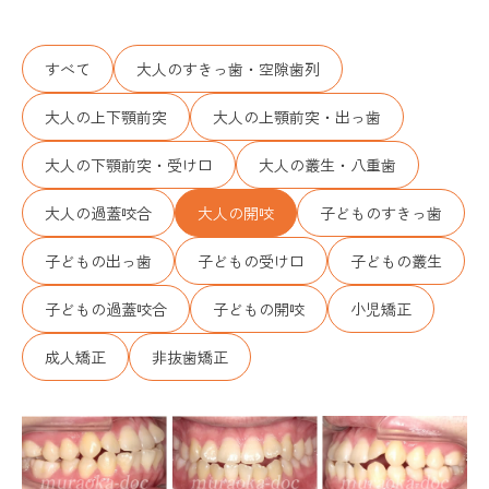
すべて
大人のすきっ歯・空隙歯列
大人の上下顎前突
大人の上顎前突・出っ歯
大人の下顎前突・受け口
大人の叢生・八重歯
大人の過蓋咬合
大人の開咬
子どものすきっ歯
子どもの出っ歯
子どもの受け口
子どもの叢生
子どもの過蓋咬合
子どもの開咬
小児矯正
成人矯正
非抜歯矯正