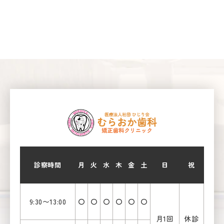
診察時間
月
火
水
木
金
土
日
祝
9:30〜13:00
〇
〇
〇
〇
〇
〇
月1回
休診