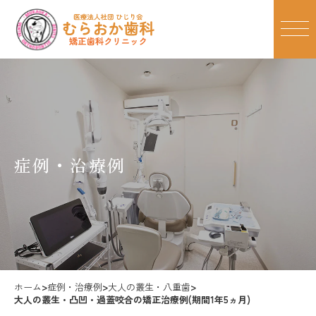
症例・治療例
ホーム
>
症例・治療例
>
大人の叢生・八重歯
>
大人の叢生・凸凹・過蓋咬合の矯正治療例(期間1年5ヵ月)