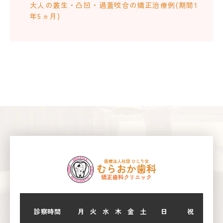
大人の叢生・凸凹・過蓋咬合の矯正治療例(期間1
年5ヵ月)
診察時間
月
火
水
木
金
土
日
祝