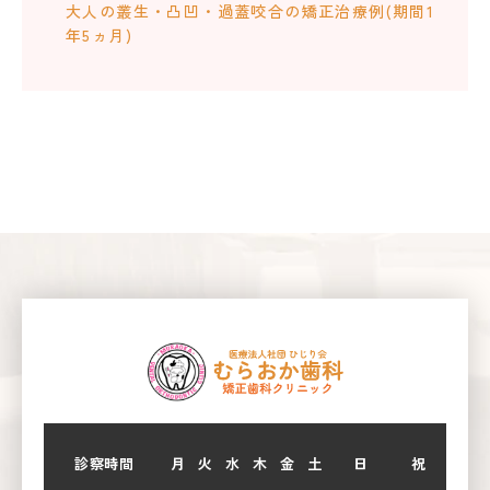
大人の叢生・凸凹・過蓋咬合の矯正治療例(期間1
年5ヵ月)
診察時間
月
火
水
木
金
土
日
祝