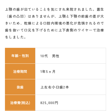
上顎の歯が出ていることを気にされ来院されました。叢生
（歯の凸凹）はありませんが、上顎と下顎の前歯の差が大
きいため、乾燥による口腔内環境の悪化が危惧されるので
歯を抜いて口元を下げるために上下表側のワイヤーで治療
をしました。
年齢・性別
10代 男性
治療期間
1年5ヵ月
抜歯
上左右小臼歯2本
治療費(税込)
825,000円