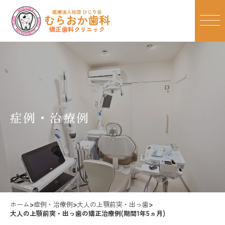
症例・治療例
ホーム
>
症例・治療例
>
大人の上顎前突・出っ歯
>
大人の上顎前突・出っ歯の矯正治療例(期間1年5ヵ月)