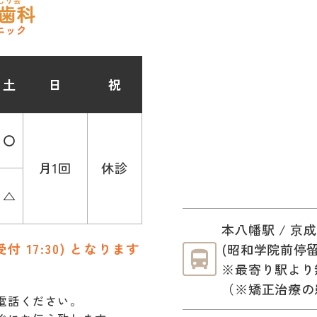
土
日
祝
〇
月1回
休診
△
本八幡駅 / 京
受付 17:30) となります
(昭和学院前停留
※最寄り駅より
（※矯正治療の
電話ください。