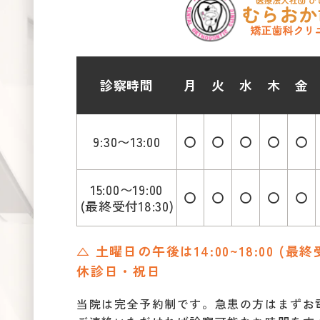
診察時間
月
火
水
木
金
9:30〜13:00
〇
〇
〇
〇
〇
15:00〜19:00
〇
〇
〇
〇
〇
(最終受付18:30)
△ 土曜日の午後は14:00~18:00 (最終
休診日・祝日
当院は完全予約制です。急患の方はまずお