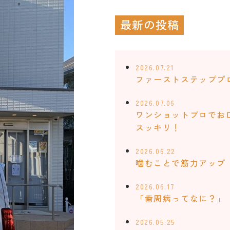
最新の投稿
2026.07.21
ファーストステッププ
2026.07.06
ワンショットプロでお
スッキリ！
2026.06.22
噛むことで筋力アップ
2026.06.17
「歯周病ってなに？」
2026.05.25