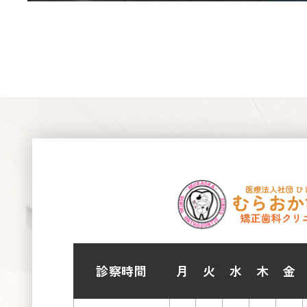
診察時間
月
火
水
木
金