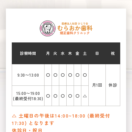
診察時間
月
火
水
木
金
土
日
祝
9:30〜13:00
〇
〇
〇
〇
〇
〇
月1回
休診
15:00〜19:00
〇
〇
〇
〇
〇
△
(最終受付18:30)
△ 土曜日の午後は14:00~18:00 (最終受付
17:30) となります
休診日・祝日